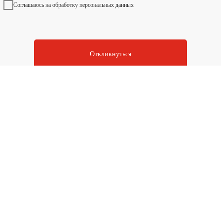
Соглашаюсь на обработку персональных данных
Откликнуться
ООО «Вектор Центр»
Услуги оказываются партнерами сети.
Информация на сайте не является публичной офертой.