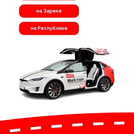
на Зареке
на Республике