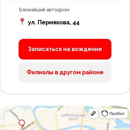
Нажимая кнопку "Записаться" вы даете согласие на
Ближайший автодром:
обработку персональных данных
ул. Пермякова, 44
Написать в WhatsApp
Написать в Telegram
Записаться на вождение
Филиалы в другом районе