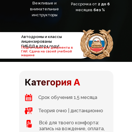
Вежливые и
Рассрочка от
2 до 6
внимательные
месяцев
без %
инструкторы
Автодромы и классы
лицензированы
ГИБДД в 2024 году!
Подготовим все документы в
ГАИ. Сдача на своей учебной
машине
Категория А
Срок обучения 1,5 месяца
Теория очно | дистанционно
Всё для твоего комфорта:
запись на вождение, оплата,