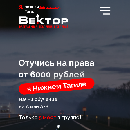
Нижний
Выбрать город
Тагил
Оставь заявку и получи
права в короткие сроки
Отучись на права
от 6000 рублей
в Нижнем Тагиле
Начни обучение
+7
на А или А+В
Только
5 мест
в группе!
Записаться