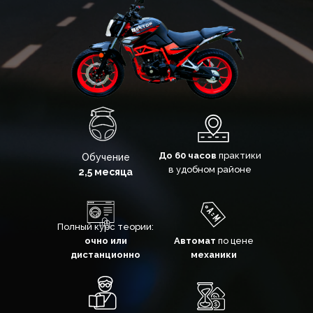
Нажимая кнопку "Записаться" вы даете согласие на
обработку персональных данных
Написать в WhatsApp
Написать в Telegram
До 60 часов
практики
Обучение
в удобном районе
2,5 месяца
Полный курс теории:
очно или
Автомат
по цене
дистанционно
механики