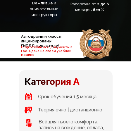
Вежливые и
Рассрочка от
2 до 6
внимательные
месяцев
без %
инструкторы
Автодромы и классы
лицензированы
ГИБДД в 2024 году!
Подготовим все документы в
ГАИ. Сдача на своей учебной
машине
Категория А
Срок обучения 1,5 месяца
Теория очно | дистанционно
Всё для твоего комфорта:
запись на вождение, оплата,