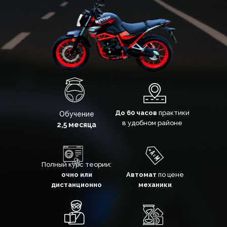
Нажимая кнопку "Записаться" вы даете согласие на
обработку персональных данных
Написать в WhatsApp
Написать в Telegram
До 60 часов
практики
Обучение
в удобном районе
2,5 месяца
Полный курс теории:
очно или
Автомат
по цене
дистанционно
механики