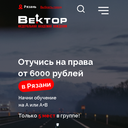
Рязань
Выбрать город
Оставь заявку и получи
права в короткие сроки
Отучись на права
от 6000 рублей
в Рязани
Начни обучение
+7
на А или А+В
Только
5 мест
в группе!
Записаться