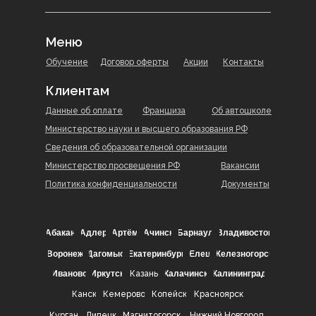
Меню
Обучение
Договор оферты
Акции
Контакты
Клиентам
Данные об оплате
Франшиза
Об автошколе
Министерство науки и высшего образования РФ
Сведения об образовательной организации
Министерство просвещения РФ
Вакансии
Политика конфиденциальности
Документы
Абакан
Адлер
Артём
Ачинск
Барнаул
Владивосток
Воронеж
Дагомыс
Екатеринбург
Елец
Железногорск
Иваново
Иркутск
Казань
Калачинск
Калининград
Канск
Кемерово
Копейск
Красноярск
Курган
Липецк
Магнитогорск
Нижний Новгород