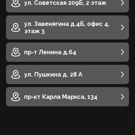
ул. Советская 209Б, 2 этаж
ул. Завенягина д.4Б, офис 4,
этаж 3
пр-т Ленина д.64
ул. Пушкина д. 28 А
пр-кт Карла Маркса, 134