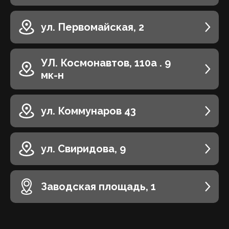
ул. Первомайская, 2
УЛ. ​Космонавтов, 110а . 9
мк-н
ул. Коммунаров 43
ул. Свиридова, 9
Заводская площадь, 1