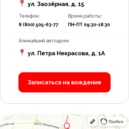
ул. Заозёрная, д. 15
Согласен/согласна на
обработку персональных
данных
и
обработку данных интернет-сервисами
Яндекс.Метрика
Телефон:
Время работы::
8 (800) 505-63-77
ПН-ПТ 09:30-18:30
Написать в WhatsApp
Ближайший автодром:
Написать в Telegram
ул. Петра Некрасова, д. 1А
Записаться на вождение